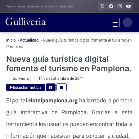
Skip
Turismo · Viajes · Gastronomía · Cultura — Desde 2002
to
content
Inicio
>
Actualidad
>
Nueva guía turística digital fomenta el turismo en
Pamplona.
Nueva guía turística digital
fomenta el turismo en Pamplona.
Gulliveria
|
14 de septiembre de 2011
Escuchar noticia
El portal
Hotelpamplona.org
ha lanzado la primera
guía interactiva de Pamplona. Gracias a esta
herramienta los usuarios pueden encontrar toda la
información que necesitan para conocer la ciudad.