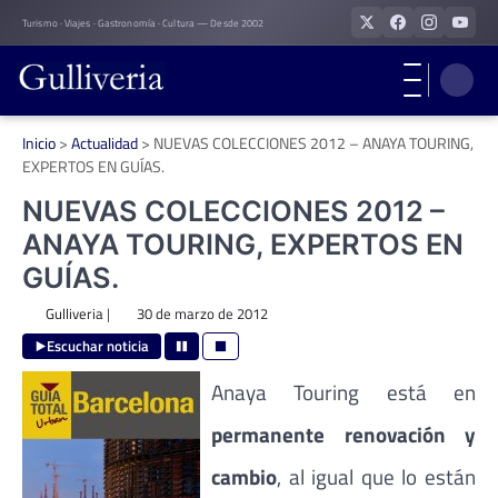
Skip
Turismo · Viajes · Gastronomía · Cultura — Desde 2002
to
content
Inicio
>
Actualidad
>
NUEVAS COLECCIONES 2012 – ANAYA TOURING,
EXPERTOS EN GUÍAS.
NUEVAS COLECCIONES 2012 –
ANAYA TOURING, EXPERTOS EN
GUÍAS.
Gulliveria
|
30 de marzo de 2012
Escuchar noticia
Anaya Touring está en
permanente renovación y
cambio
, al igual que lo están