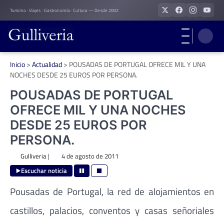
Skip
Turismo · Viajes · Gastronomía · Cultura — Desde 2002
to
content
Inicio
>
Actualidad
>
POUSADAS DE PORTUGAL OFRECE MIL Y UNA
NOCHES DESDE 25 EUROS POR PERSONA.
POUSADAS DE PORTUGAL
OFRECE MIL Y UNA NOCHES
DESDE 25 EUROS POR
PERSONA.
Gulliveria
|
4 de agosto de 2011
Escuchar noticia
Pousadas de Portugal, la red de alojamientos en
castillos, palacios, conventos y casas señoriales