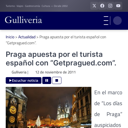
Skip
Turismo · Viajes · Gastronomía · Cultura — Desde 2002
to
content
Inicio
>
Actualidad
>
Praga apuesta por el turista español con
“Getpragued.com”.
Praga apuesta por el turista
español con “Getpragued.com”.
Gulliveria
|
12 de noviembre de 2011
Escuchar noticia
En el marco
de “Los días
de Praga”
auspiciados