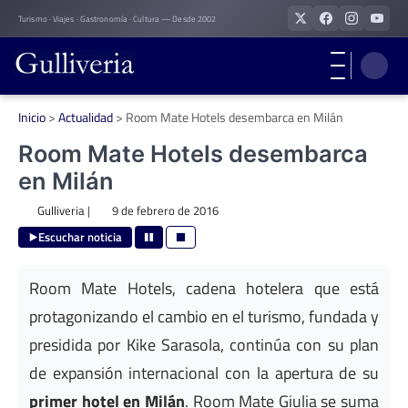
Skip
Turismo · Viajes · Gastronomía · Cultura — Desde 2002
to
content
Inicio
>
Actualidad
>
Room Mate Hotels desembarca en Milán
Room Mate Hotels desembarca
en Milán
Gulliveria
|
9 de febrero de 2016
Escuchar noticia
Room Mate Hotels, cadena hotelera que está
protagonizando el cambio en el turismo, fundada y
presidida por Kike Sarasola, continúa con su plan
de expansión internacional con la apertura de su
primer hotel en Milán
. Room Mate Giulia se suma