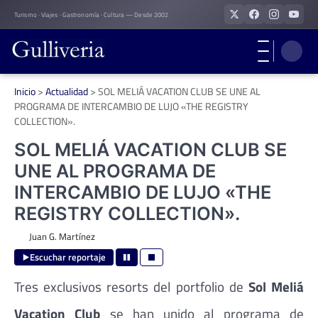
Skip
Turismo · Viajes · Gastronomía · Cultura — Desde 2002
to
content
Inicio
>
Actualidad
>
SOL MELIÁ VACATION CLUB SE UNE AL
PROGRAMA DE INTERCAMBIO DE LUJO «THE REGISTRY
COLLECTION».
SOL MELIÁ VACATION CLUB SE
UNE AL PROGRAMA DE
INTERCAMBIO DE LUJO «THE
REGISTRY COLLECTION».
Juan G. Martínez
Escuchar reportaje
Tres exclusivos resorts del portfolio de
Sol Meliá
Vacation Club
se han unido al programa de