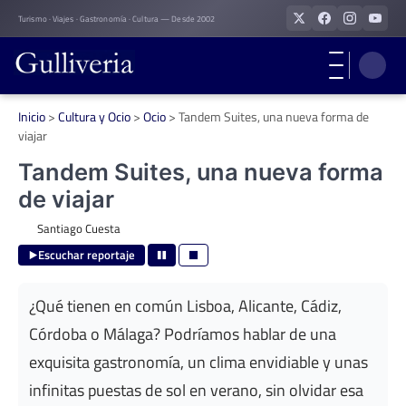
Skip
Turismo · Viajes · Gastronomía · Cultura — Desde 2002
to
content
Inicio
>
Cultura y Ocio
>
Ocio
>
Tandem Suites, una nueva forma de
viajar
Tandem Suites, una nueva forma
de viajar
Santiago Cuesta
Escuchar reportaje
¿Qué tienen en común Lisboa, Alicante, Cádiz,
Córdoba o Málaga? Podríamos hablar de una
exquisita gastronomía, un clima envidiable y unas
infinitas puestas de sol en verano, sin olvidar esa