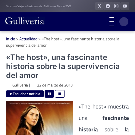
Skip
Turismo · Viajes · Gastronomía · Cultura — Desde 2002
to
content
Inicio
>
Actualidad
>
«The host», una fascinante historia sobre la
supervivencia del amor
«The host», una fascinante
historia sobre la supervivencia
del amor
Gulliveria
|
22 de marzo de 2013
Escuchar noticia
«The host» muestra
una
fascinante
historia
sobre la