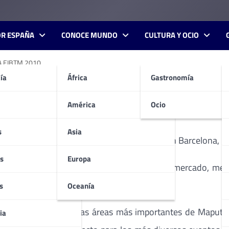
OR ESPAÑA
CONOCE MUNDO
CULTURA Y OCIO
 EIBTM 2010.
ía
África
Gastronomía
 DE EXCELENCIA EN LA E
América
Ocio
s
Asia
10, del 30 de Noviembre al 2 de Diciembre, en Barcelona, 
s
Europa
Turismo en Mozambique
, ha conquistado el mercado, mej
s
Oceanía
mmerschield, una de las áreas más importantes de Maputo,
ia