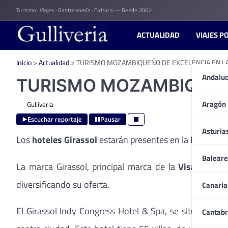
Skip
Turismo · Viajes · Gastronomía · Cultura — Desde 2002
to
content
ACTUALIDAD
VIAJES P
Inicio
>
Actualidad
>
TURISMO MOZAMBIQUEÑO DE EXCELENCIA EN LA
Andaluc
TURISMO MOZAMBIQUEÑO
Aragón
Gulliveria
Escuchar reportaje
Pausar
Asturia
Los
hoteles Girassol
estarán presentes en la EIBTM 20
Baleare
La marca Girassol, principal marca de la
Visabeira 
diversificando su oferta.
Canaria
El Girassol Indy Congress Hotel & Spa, se sitúa a So
Cantabr