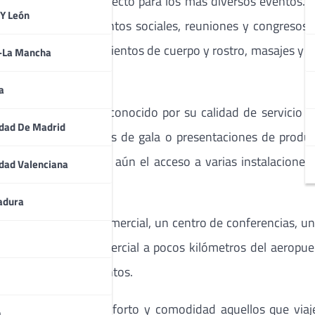
 habitaciones, e es perfecto para los más diversos eventos
 Y León
uy utilizado para eventos sociales, reuniones y congresos.
 y musculación, tratamientos de cuerpo y rostro, masajes y p
a-La Mancha
a
ital Mozambiqueña, es conocido por su calidad de servicio 
dad De Madrid
 sean reuniones, cenas de gala o presentaciones de produ
Este hotel proporciona aún el acceso a varias instalaciones
dad Valenciana
adura
 incluye un centro comercial, un centro de conferencias, u
de un universo comercial a pocos kilómetros del aeropuerto
nes, entre otros eventos.
eropuerto, ofrece conforto y comodidad aquellos que viaj
a