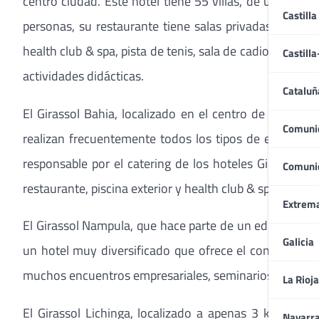
centro ciudad. Este hotel tiene 55 villas, de una a 3
Castilla
personas, su restaurante tiene salas privadas e es m
health club & spa, pista de tenis, sala de cadio fitness
Castill
actividades didácticas.
Cataluñ
El Girassol Bahia, localizado en el centro de la cap
Comuni
realizan frecuentemente todos los tipos de eventos,
responsable por el catering de los hoteles Girassol. 
Comuni
restaurante, piscina exterior y health club & spa.
Extrem
El Girassol Nampula, que hace parte de un edificio que
Galicia
un hotel muy diversificado que ofrece el conveniente 
muchos encuentros empresariales, seminarios y reunio
La Rioja
El Girassol Lichinga, localizado a apenas 3 km del a
Navarr