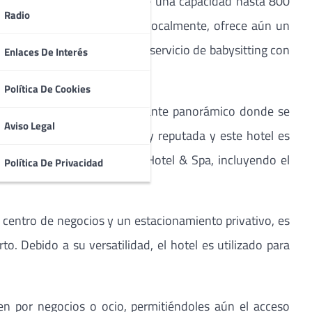
. Su centro de congresos tiene una capacidad hasta 800
Radio
 El “Indy”, como lo conocen localmente, ofrece aún un
eluquería, y un Kids Club, un servicio de babysitting con
Enlaces De Interés
Política De Cookies
y por su edificio con restaurante panorámico donde se
Aviso Legal
ctos. Su gastronomía es muy reputada y este hotel es
 del Girassol Indy Congress Hotel & Spa, incluyendo el
Política De Privacidad
n centro de negocios y un estacionamiento privativo, es
. Debido a su versatilidad, el hotel es utilizado para
en por negocios o ocio, permitiéndoles aún el acceso