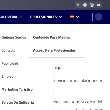
GULLIVERIA
PROFESIONALES
Quiénes Somos
Contenido Para Medios
IBTM 2010.
Contacto
Acceso Para Profesionales
Publicidad
integrando el Stand de Mozambique.
Empleo
orando continuamente sus servicios y instalaciones y
Marketing Turístico
 a 5 km del Aeropuerto Internacional y muy cerca del
Boletín De Gulliveria