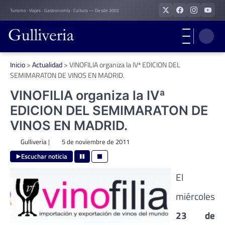
Skip
Turismo · Viajes · Gastronomía · Cultura — Desde 2002
to
content
Inicio
>
Actualidad
>
VINOFILIA organiza la IVª EDICION DEL
SEMIMARATON DE VINOS EN MADRID.
VINOFILIA organiza la IVª
EDICION DEL SEMIMARATON DE
VINOS EN MADRID.
Gulliveria
|
5 de noviembre de 2011
Escuchar noticia
El
miércoles
23 de