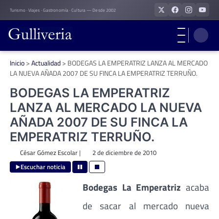
Skip
Turismo · Viajes · Gastronomía · Cultura — Desde 2002
to
content
Inicio
>
Actualidad
>
BODEGAS LA EMPERATRIZ LANZA AL MERCADO
LA NUEVA AÑADA 2007 DE SU FINCA LA EMPERATRIZ TERRUÑO.
BODEGAS LA EMPERATRIZ
LANZA AL MERCADO LA NUEVA
AÑADA 2007 DE SU FINCA LA
EMPERATRIZ TERRUÑO.
César Gómez Escolar
|
2 de diciembre de 2010
Escuchar noticia
Bodegas La Emperatriz
acaba
de sacar al mercado nueva