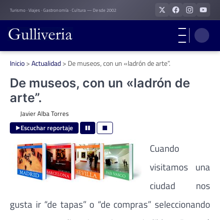
Skip
Turismo · Viajes · Gastronomía · Cultura — Desde 2002
to
content
Inicio
>
Actualidad
>
De museos, con un «ladrón de arte”.
De museos, con un «ladrón de
arte”.
Javier Alba Torres
Escuchar reportaje
Cuando
visitamos una
ciudad nos
gusta ir “de tapas” o “de compras” seleccionando