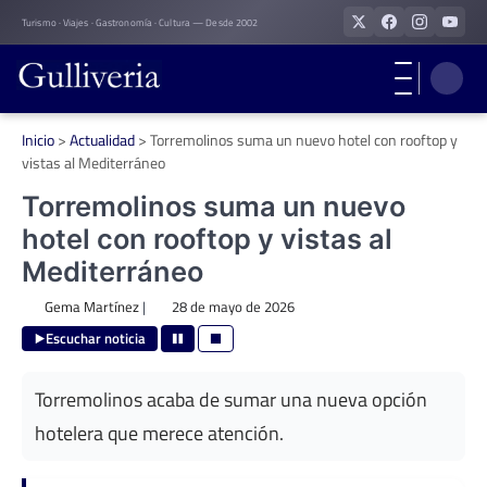
Skip
Turismo · Viajes · Gastronomía · Cultura — Desde 2002
to
content
Inicio
>
Actualidad
>
Torremolinos suma un nuevo hotel con rooftop y
vistas al Mediterráneo
Torremolinos suma un nuevo
hotel con rooftop y vistas al
Mediterráneo
Gema Martínez
|
28 de mayo de 2026
Escuchar noticia
Torremolinos acaba de sumar una nueva opción
hotelera que merece atención.