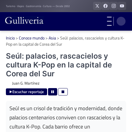
Skip
Turismo · Viajes · Gastronomía · Cultura — Desde 2002
to
content
Inicio
>
Conoce mundo
>
Asia
>
Seúl: palacios, rascacielos y cultura K-
Pop en la capital de Corea del Sur
Seúl: palacios, rascacielos y
cultura K-Pop en la capital de
Corea del Sur
Juan G. Martínez
Escuchar reportaje
Seúl es un crisol de tradición y modernidad, donde
palacios centenarios conviven con rascacielos y la
cultura K-Pop. Cada barrio ofrece un