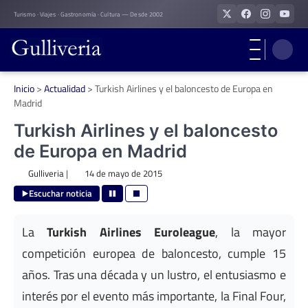
Skip
Turismo · Viajes · Gastronomía · Cultura — Desde 2002
to
content
Inicio
>
Actualidad
>
Turkish Airlines y el baloncesto de Europa en
Madrid
Turkish Airlines y el baloncesto
de Europa en Madrid
Gulliveria
|
14 de mayo de 2015
Escuchar noticia
La
Turkish Airlines Euroleague
, la mayor
competición europea de baloncesto, cumple 15
años. Tras una década y un lustro, el entusiasmo e
interés por el evento más importante, la Final Four,