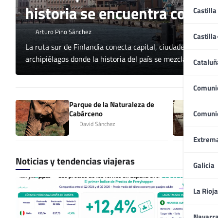
historia se encuentra con los
Castilla
Arturo Pino Sánchez
Castill
La ruta sur de Finlandia conecta capital, ciudades medievale
archipiélagos donde la historia del país se mezcla con sus 
Cataluñ
Comuni
Parque de la Naturaleza de
Cabárceno
Comuni
David Sánchez
Extrem
Noticias y tendencias viajeras
Galicia
La Rioja
Navarr