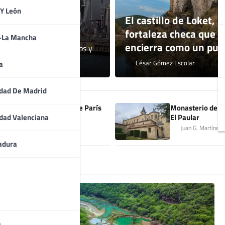
 lagos
 Y León
El castillo de Loket, l
fortaleza checa que u
a-La Mancha
encierra como un pu
s, castillos junto a lagos y
paisajes naturales.
César Gómez Escolar
a
dad De Madrid
El Museo del Louvre de París
Monasterio de S
El Paular
dad Valenciana
Javier Alba Torres
Juan G. Martínez
adura
a