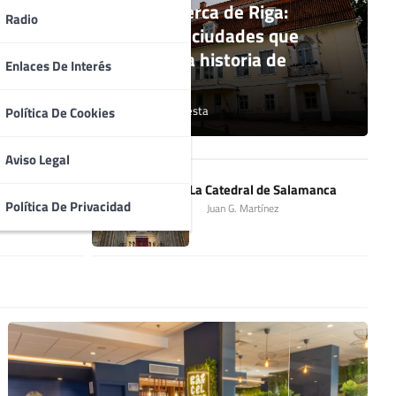
Qué ver cerca de Riga:
Radio
a
pueblos y ciudades que
n río
explican la historia de
Enlaces De Interés
ño
Letonia
Santiago Cuesta
Política De Cookies
Aviso Legal
anta María de
La Catedral de Salamanca
Política De Privacidad
Juan G. Martínez