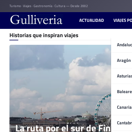
Skip
Turismo · Viajes · Gastronomía · Cultura — Desde 2002
to
content
ACTUALIDAD
VIAJES P
Historias que inspiran viajes
Andaluc
Aragón
Asturia
Baleare
Canaria
Cantabr
La ruta por el sur de Finland