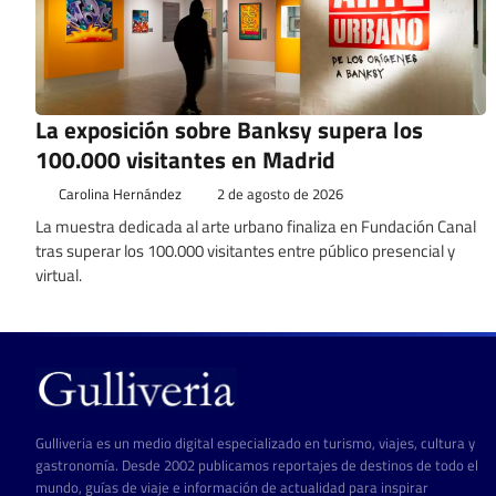
La exposición sobre Banksy supera los
100.000 visitantes en Madrid
Carolina Hernández
2 de agosto de 2026
La muestra dedicada al arte urbano finaliza en Fundación Canal
tras superar los 100.000 visitantes entre público presencial y
virtual.
Gulliveria es un medio digital especializado en turismo, viajes, cultura y
gastronomía. Desde 2002 publicamos reportajes de destinos de todo el
mundo, guías de viaje e información de actualidad para inspirar