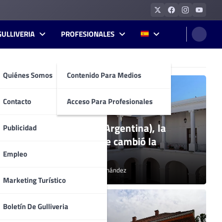
GULLIVERIA
PROFESIONALES
Quiénes Somos
Contenido Para Medios
Contacto
Acceso Para Profesionales
na
Córdoba (Argentina), la
Publicidad
nial
ciudad que cambió la
educación
Empleo
Carolina Hernández
Marketing Turístico
Boletín De Gulliveria